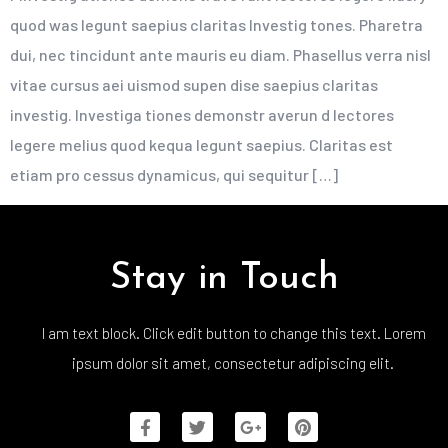
quod was legunt saepius claritas Investig tones. Pharetra
dui, nec tincidunt ante mauris eu diam. Phasellus verra nisl
vitae cursus aei uismod supen dise saepius claritas
investig. Investiga tiones demonstr averun d lectores
legere melius quod kequa legunt saepius. Claritas est
etiam pro cessus dynamicus, qui sequitur […]
Stay in Touch
I am text block. Click edit button to change this text. Lorem
ipsum dolor sit amet, consectetur adipiscing elit.