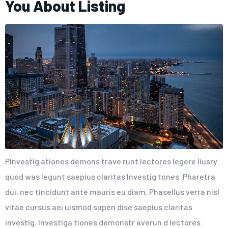
You About Listing
PInvestig ationes demons trave runt lectores legere liusry
quod was legunt saepius claritas Investig tones. Pharetra
dui, nec tincidunt ante mauris eu diam. Phasellus verra nisl
vitae cursus aei uismod supen dise saepius claritas
investig. Investiga tiones demonstr averun d lectores